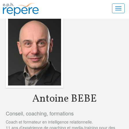
Toggl
navig
Antoine BEBE
Conseil, coaching, formations
Coach et formateur en intelligence relationnelle.
11 ans d’expérience de coaching et media-training pour des